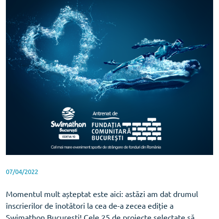
07/04/2022
Momentul mult așteptat este aici: astăzi am dat drumul
înscrierilor de înotători la cea de-a zecea ediție a
Swimathon București! Cele 25 de proiecte selectate să