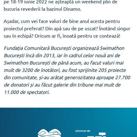
pe 18-19 iunie 2022 ne așteaptă un weekend plin de
bucuria revederii la bazinul Dinamo.
Așadar, cum vei face valuri de bine anul acesta pentru
proiectul preferat? Din apă sau de pe uscat? Înotând singur
sau în echipă? Oricum ar fi, înoată pentru ce contează!
Fundația Comunitară București organizează Swimathon
București încă din 2013, iar în cadrul celor nouă ani de
Swimathon București de până acum, au facut valuri mai
mult de 3200 de înotători, au fost sprijinite 205 proiecte
din comunitate, și-au arătat generozitatea aproape 27.700
de donatori și au făcut galerie din tribune mai mult de
11.000 de spectatori.