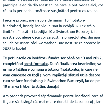
participe la ediția din acest an, pe care le poți vedea
aici
, vor
căuta în perioada următoare susținători pentru cauza lor.
Fiecare proiect are nevoie de minim 10 înotători-
fundraiseri, înscriși individual sau în echipă. Nu există o
limită de înotători la ediția 10 a Swimathon București, iar
aceștia pot alege dacă vor să susțină proiectul ales din apă
sau de pe uscat, căci Swimathon București se reîntoarce în
2022 la bazin!
Te poți înscrie ca înotător - fundraiser până pe 13 mai 2022,
completând
acest formular
. După finalizarea înscrierilor, va
urma o întâlnire comună a tuturor înotătorilor, în care ne
vom cunoaște cu toții și vom împărtăși sfaturi utile despre
cum se face fundraising la Swimathon București, iar de pe
19 mai va fi liber la strâns donații!
Am pregătit provocări săptămânale pentru înotători, care să
îi ajute să strângă cât mai multe donații de la cunoscuți, iar